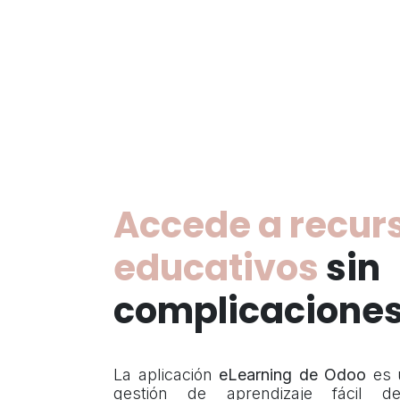
Accede a recur
educativos
sin
complicacione
La aplicación
eLearning de Odoo
es 
gestión de aprendizaje fácil 