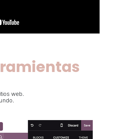
rramientas
itios web.
mundo.