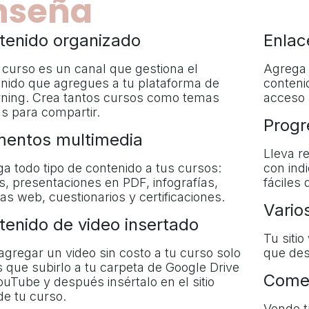
nseña
tenido organizado
Enlac
curso es un canal que gestiona el
Agrega 
nido que agregues a tu plataforma de
conteni
ning. Crea tantos cursos como temas
acceso 
s para compartir.
Progr
mentos multimedia
Lleva re
a todo tipo de contenido a tus cursos:
con ind
s, presentaciones en PDF, infografías,
fáciles 
as web, cuestionarios y certificaciones.
Vario
tenido de video insertado
Tu siti
agregar un video sin costo a tu curso solo
que des
s que subirlo a tu carpeta de Google Drive
Comer
ouTube y después insértalo en el sitio
e tu curso.
Vende t