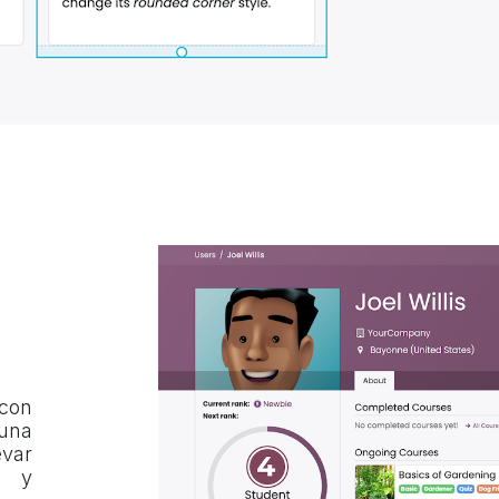
 con
 una
evar
o y