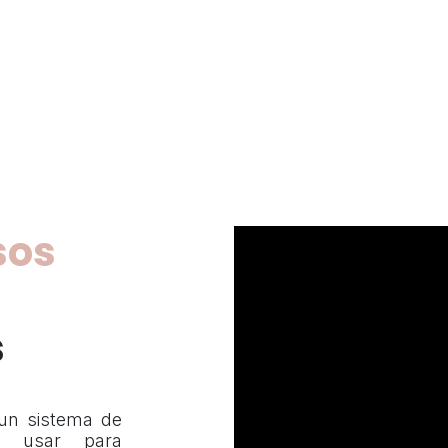
sos
s
un sistema de
de usar para