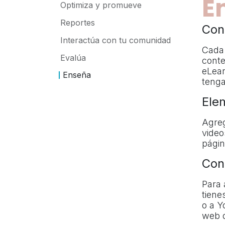
E
Optimiza y promueve
Reportes
Con
Interactúa con tu comunidad​
Cada 
Evalúa
conte
eLear
Enseña
tenga
Ele
Agreg
video
págin
Con
Para 
tiene
o a Y
web d