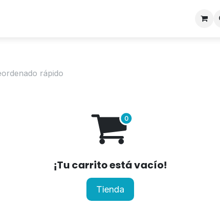
Educación
Empresas
Catálogo
Blog
Academy
eordenado rápido
¡Tu carrito está vacío!
Tienda