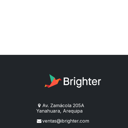
Av. Zamácola 205A
Yanahuara, Arequip
a
ventas@ibrighter.com