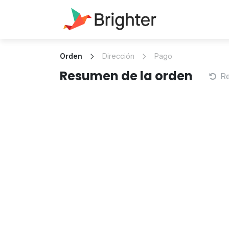
Ir al contenido
Soluciones
Orden
Dirección
Pago
Resumen de la orden
R