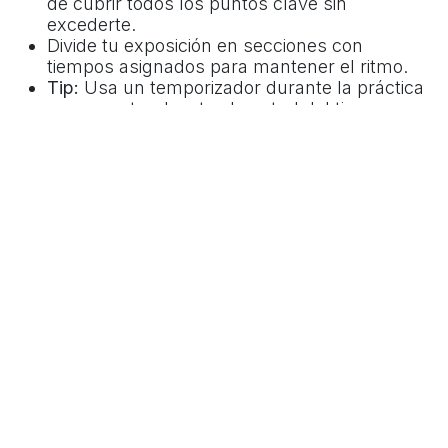
de cubrir todos los puntos clave sin
excederte.
Divide tu exposición en secciones con
tiempos asignados para mantener el ritmo.
Tip:
Usa un temporizador durante la práctica
para acostumbrarte al control del tiempo.
Conclusión
Siguiendo estos consejos, tus presentaciones
serán más efectivas y lograrás conectar con tu
audiencia, ya sea en un salón de clases, en una
sala de reuniones o en un entorno virtual.
¡Practica y verás cómo mejoras cada vez más!